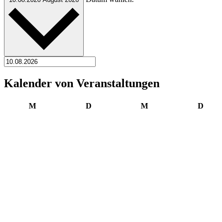
Kalender von Veranstaltungen
Montag
Dienstag
Mittwoch
Donn
M
D
M
D