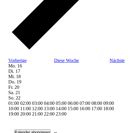
Vorherige
Diese Woche
Nächste
Woche
Mo.
16
Di.
17
von
Mi.
18
Veranstaltungen
Do.
19
Fr.
20
Sa.
21
So.
22
00:00
01:00
02:00
03:00
04:00
05:00
06:00
07:00
08:00
09:00
10:00
11:00
12:00
13:00
14:00
15:00
16:00
17:00
18:00
00:00
19:00
20:00
21:00
22:00
23:00
Montag,
Keine
Dienstag,
Keine
Mittwoch,
Keine
Donnerstag,
Keine
Freitag,
Keine
Samstag,
Keine
Sonntag,
Keine
Veranstaltungen
Veranstaltungen
Veranstaltungen
Veranstaltungen
Veranstaltungen
Veranstaltungen
Veranstaltungen
Juni
Juni
Juni
Juni
Juni
Juni
Juni
an
an
an
an
an
an
an
16,
17,
18,
19,
20,
21,
22,
Kalender abonnieren