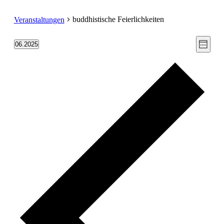
buddhistische Feierlichkeiten
Veranstaltungen
Ansic
Vera
06.2025
Woche
Ansic
Datum
Navig
auswählen.
Navi
Vorh
Woc