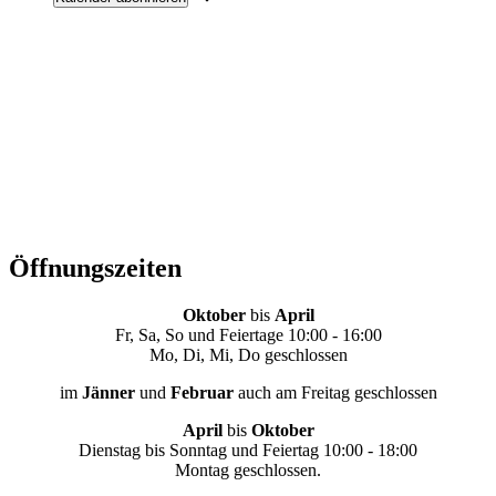
diesem
diesem
diesem
diesem
diesem
diesem
diesem
2025
2025
2025
2025
2025
2025
2025
Tag.
Tag.
Tag.
Tag.
Tag.
Tag.
Tag.
Öffnungszeiten
Oktober
bis
April
Fr, Sa, So und Feiertage 10:00 - 16:00
Mo, Di, Mi, Do geschlossen
im
Jänner
und
Februar
auch am Freitag geschlossen
April
bis
Oktober
Dienstag bis Sonntag und Feiertag 10:00 - 18:00
Montag geschlossen.