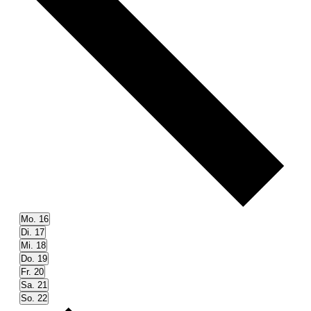
Mo.
16
Di.
17
Mi.
18
Do.
19
Fr.
20
Sa.
21
So.
22
Nächste