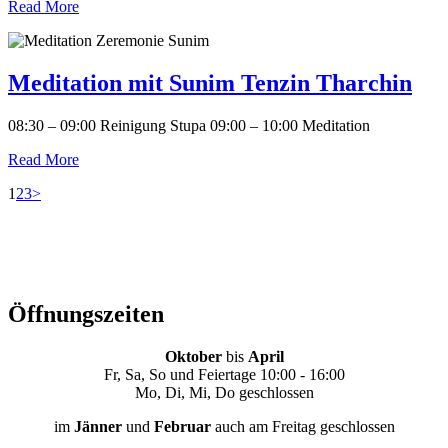
Read More
Meditation mit Sunim Tenzin Tharchin
08:30 – 09:00 Reinigung Stupa 09:00 – 10:00 Meditation
Read More
Seitennummerierung
Page
Page
Page
1
2
3
>
der
Beiträge
Öffnungszeiten
Oktober
bis
April
Fr, Sa, So und Feiertage 10:00 - 16:00
Mo, Di, Mi, Do geschlossen
im
Jänner
und
Februar
auch am Freitag geschlossen