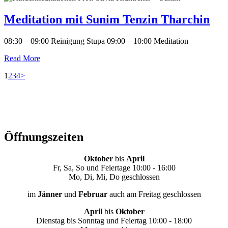
Meditation mit Sunim Tenzin Tharchin
08:30 – 09:00 Reinigung Stupa 09:00 – 10:00 Meditation
Read More
Seitennummerierung
Page
Page
Page
Page
1
2
3
4
>
der
Beiträge
Öffnungszeiten
Oktober
bis
April
Fr, Sa, So und Feiertage 10:00 - 16:00
Mo, Di, Mi, Do geschlossen
im
Jänner
und
Februar
auch am Freitag geschlossen
April
bis
Oktober
Dienstag bis Sonntag und Feiertag 10:00 - 18:00