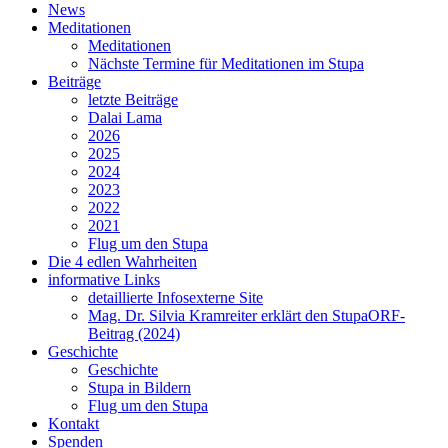
News
Meditationen
Meditationen
Nächste Termine für Meditationen im Stupa
Beiträge
letzte Beiträge
Dalai Lama
2026
2025
2024
2023
2022
2021
Flug um den Stupa
Die 4 edlen Wahrheiten
informative Links
detaillierte Infos
externe Site
Mag. Dr. Silvia Kramreiter erklärt den Stupa
ORF-
Beitrag (2024)
Geschichte
Geschichte
Stupa in Bildern
Flug um den Stupa
Kontakt
Spenden