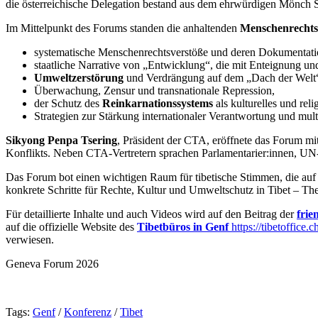
die österreichische Delegation bestand aus dem ehrwürdigen Mönch S
Im Mittelpunkt des Forums standen die anhaltenden
Menschenrechts
systematische Menschenrechtsverstöße und deren Dokumentati
staatliche Narrative von „Entwicklung“, die mit Enteignung un
Umweltzerstörung
und Verdrängung auf dem „Dach der Welt
Überwachung, Zensur und transnationale Repression,
der Schutz des
Reinkarnationssystems
als kulturelles und reli
Strategien zur Stärkung internationaler Verantwortung und mult
Sikyong Penpa Tsering
, Präsident der CTA, eröffnete das Forum mit
Konflikts. Neben CTA-Vertretern sprachen Parlamentarier:innen, UN-
Das Forum bot einen wichtigen Raum für tibetische Stimmen, die auf in
konkrete Schritte für Rechte, Kultur und Umweltschutz in Tibet – Th
Für detaillierte Inhalte und auch Videos wird auf den Beitrag der
frie
auf die offizielle Website des
Tibetbüros in Genf
https://tibetoffice
verwiesen.
Geneva Forum 2026
Tags:
Genf
/
Konferenz
/
Tibet