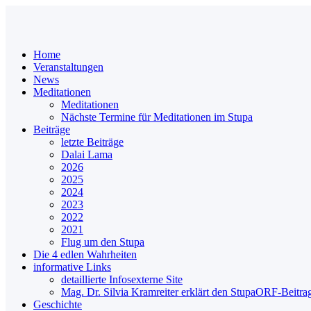
Home
Veranstaltungen
News
Meditationen
Meditationen
Nächste Termine für Meditationen im Stupa
Beiträge
letzte Beiträge
Dalai Lama
2026
2025
2024
2023
2022
2021
Flug um den Stupa
Die 4 edlen Wahrheiten
informative Links
detaillierte Infos
externe Site
Mag. Dr. Silvia Kramreiter erklärt den Stupa
ORF-Beitrag
Geschichte