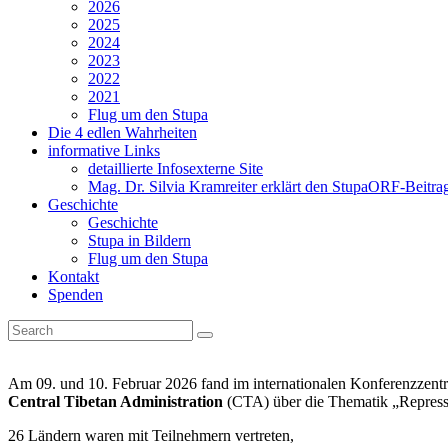
2026
2025
2024
2023
2022
2021
Flug um den Stupa
Die 4 edlen Wahrheiten
informative Links
detaillierte Infos
externe Site
Mag. Dr. Silvia Kramreiter erklärt den Stupa
ORF-Beitrag
Geschichte
Geschichte
Stupa in Bildern
Flug um den Stupa
Kontakt
Spenden
Am 09. und 10. Februar 2026 fand im internationalen Konferenzzent
Central Tibetan Administration
(CTA) über die Thematik „Repressi
26 Ländern waren mit Teilnehmern vertreten,