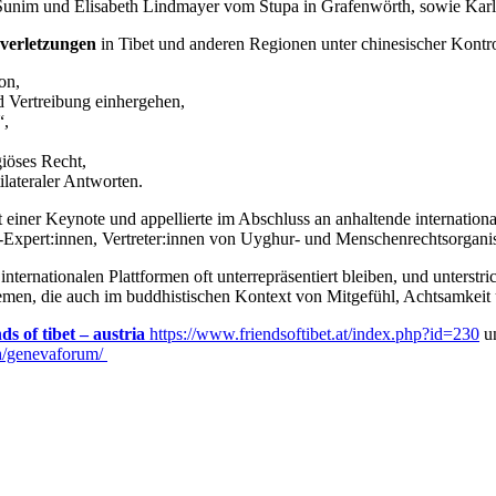
unim und Elisabeth Lindmayer vom Stupa in Grafenwörth, sowie Karl L
verletzungen
in Tibet und anderen Regionen unter chinesischer Kontr
on,
d Vertreibung einhergehen,
“,
giöses Recht,
ilateraler Antworten.
 einer Keynote und appellierte im Abschluss an anhaltende internation
Expert:innen, Vertreter:innen von Uyghur- und Menschenrechtsorganis
ternationalen Plattformen oft unterrepräsentiert bleiben, und unterstric
emen, die auch im buddhistischen Kontext von Mitgefühl, Achtsamkeit u
nds of tibet – austria
https://www.friendsoftibet.at/index.php?id=230
u
.ch/genevaforum/